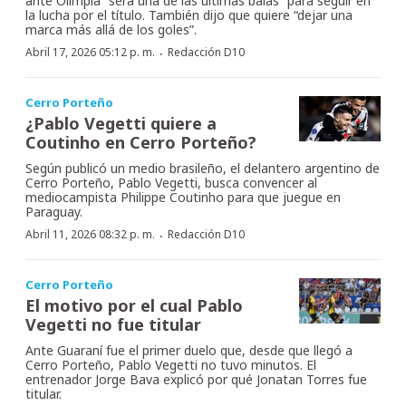
ante Olimpia “será una de las últimas balas” para seguir en
la lucha por el título. También dijo que quiere “dejar una
marca más allá de los goles”.
·
Abril 17, 2026 05:12 p. m.
Redacción D10
Cerro Porteño
¿Pablo Vegetti quiere a
Coutinho en Cerro Porteño?
Según publicó un medio brasileño, el delantero argentino de
Cerro Porteño, Pablo Vegetti, busca convencer al
mediocampista Philippe Coutinho para que juegue en
Paraguay.
·
Abril 11, 2026 08:32 p. m.
Redacción D10
Cerro Porteño
El motivo por el cual Pablo
Vegetti no fue titular
Ante Guaraní fue el primer duelo que, desde que llegó a
Cerro Porteño, Pablo Vegetti no tuvo minutos. El
entrenador Jorge Bava explicó por qué Jonatan Torres fue
titular.