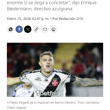
enorme si se llega a concretar”, dijo Enrique
Biedermann, directivo azulgrana.
Enero 15, 2026 02:47 p. m. •
Por
Redacción D10
WhatsApp
Facebook
Twitter
Copy
Email
Print
A Pablo Vegetti ya lo esperan en Barrio Obrero.
Foto: Gentileza -
Pablo Vegetti