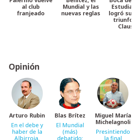
Palermo vuelve
Benítez, el
Boca derro
al club
Mundial y las
Estudiant
franjeado
nuevas reglas
logró su p
triunfo e
Clausur
Opinión
Arturo Rubin
Blas Brítez
Miguel María
Michelagnoli
En el debe y
El Mundial
haber de la
(más)
Presintiendo
Albirroja,
debatido:
la final