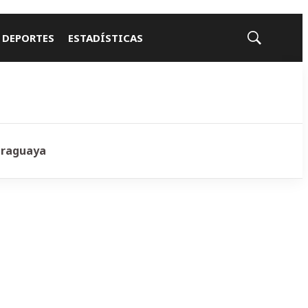
 DEPORTES
ESTADÍSTICAS
Mostrar
búsqueda
araguaya