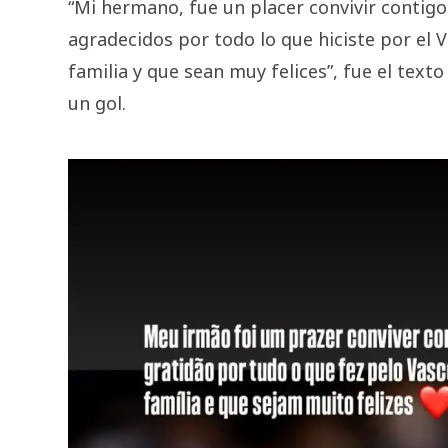
“Mi hermano, fue un placer convivir contig
agradecidos por todo lo que hiciste por el V
familia y que sean muy felices”, fue el tex
un gol.