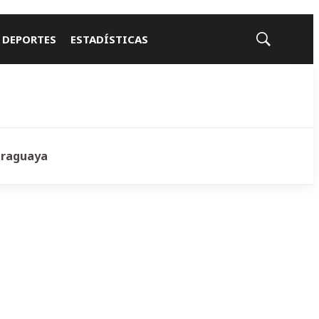
 DEPORTES
ESTADÍSTICAS
Mostrar
búsqueda
araguaya