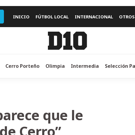
INICIO
FÚTBOL LOCAL
INTERNACIONAL
OTROS
Cerro Porteño
Olimpia
Intermedia
Selección P
parece que le
de Cerro”