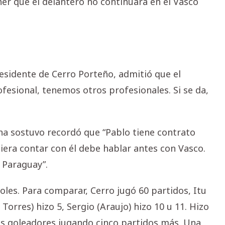
er que el delantero no continuará en el Vasco
residente de Cerro Porteño, admitió que el
ofesional, tenemos otros profesionales. Si se da,
ana sostuvo recordó que “Pablo tiene contrato
iera contar con él debe hablar antes con Vasco.
 Paraguay”.
goles. Para comparar, Cerro jugó 60 partidos, Itu
Torres) hizo 5, Sergio (Araujo) hizo 10 u 11. Hizo
os goleadores jugando cinco partidos más. Una