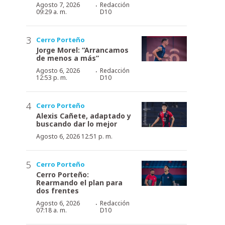
·
Agosto 7, 2026
Redacción
09:29 a. m.
D10
Cerro Porteño
Jorge Morel: “Arrancamos
de menos a más”
·
Agosto 6, 2026
Redacción
12:53 p. m.
D10
Cerro Porteño
Alexis Cañete, adaptado y
buscando dar lo mejor
Agosto 6, 2026 12:51 p. m.
Cerro Porteño
Cerro Porteño:
Rearmando el plan para
dos frentes
·
Agosto 6, 2026
Redacción
07:18 a. m.
D10