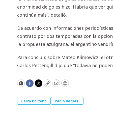
enormidad de goles hizo. Habría que ver qui
continúa más”, detalló.
De acuerdo con informaciones periodísticas,
contrato por dos temporadas con la opción
la propuesta azulgrana, el argentino vendría 
Para concluir, sobre Mateo Klimowicz, el o
Carlos Pettengill dijo que “todavía no pode
WhatsApp
Facebook
Twitter
Copy
Email
Print
Cerro Porteño
Pablo Vegetti