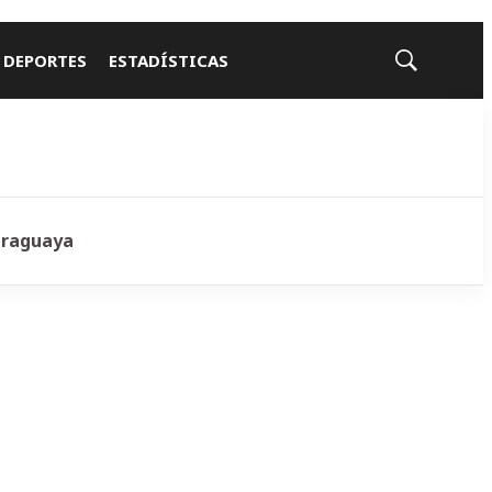
 DEPORTES
ESTADÍSTICAS
Mostrar
búsqueda
araguaya