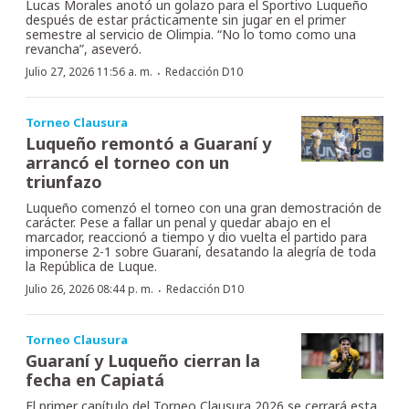
Lucas Morales anotó un golazo para el Sportivo Luqueño
después de estar prácticamente sin jugar en el primer
semestre al servicio de Olimpia. “No lo tomo como una
revancha”, aseveró.
·
Julio 27, 2026 11:56 a. m.
Redacción D10
Torneo Clausura
Luqueño remontó a Guaraní y
arrancó el torneo con un
triunfazo
Luqueño comenzó el torneo con una gran demostración de
carácter. Pese a fallar un penal y quedar abajo en el
marcador, reaccionó a tiempo y dio vuelta el partido para
imponerse 2-1 sobre Guaraní, desatando la alegría de toda
la República de Luque.
·
Julio 26, 2026 08:44 p. m.
Redacción D10
Torneo Clausura
Guaraní y Luqueño cierran la
fecha en Capiatá
El primer capítulo del Torneo Clausura 2026 se cerrará esta