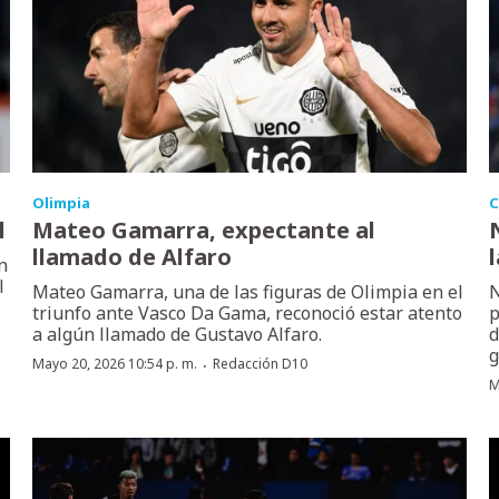
Olimpia
C
l
Mateo Gamarra, expectante al
llamado de Alfaro
n
l
Mateo Gamarra, una de las figuras de Olimpia en el
N
triunfo ante Vasco Da Gama, reconoció estar atento
p
a algún llamado de Gustavo Alfaro.
d
g
·
Mayo 20, 2026 10:54 p. m.
Redacción D10
M