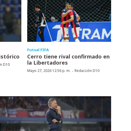
Futsal FIFA
istórico
Cerro tiene rival confirmado en
la Libertadores
ón D10
·
Mayo 27, 2026 12:56 p. m.
Redacción D10