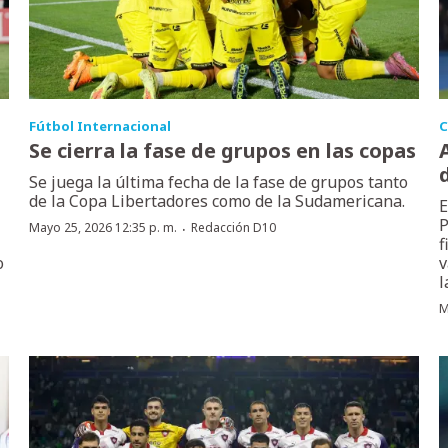
Fútbol Internacional
C
Se cierra la fase de grupos en las copas
Se juega la última fecha de la fase de grupos tanto
de la Copa Libertadores como de la Sudamericana.
E
P
·
Mayo 25, 2026 12:35 p. m.
Redacción D10
f
o
v
l
M