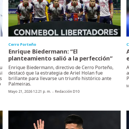
Cerro Porteño
C
Enrique Biedermann: “El
planteamiento salió a la perfección”
su
Enrique Biedermann, directivo de Cerro Porteño,
A
si
destacó que la estrategia de Ariel Holan fue
a
s
brillante para llevarse un triunfo histórico ante
P
o
Palmeiras.
M
·
Mayo 21, 2026 12:21 p. m.
Redacción D10