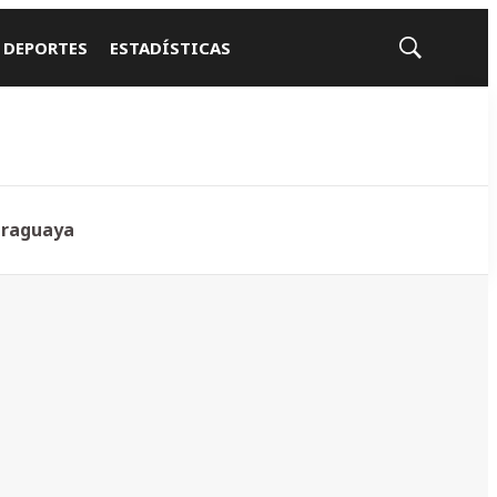
 DEPORTES
ESTADÍSTICAS
Mostrar
búsqueda
araguaya