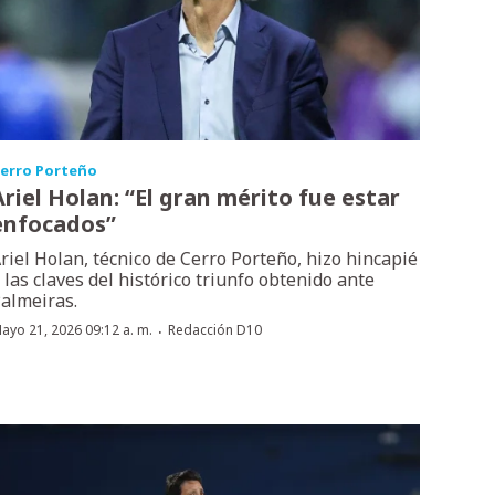
erro Porteño
Ariel Holan: “El gran mérito fue estar
enfocados”
riel Holan, técnico de Cerro Porteño, hizo hincapié
 las claves del histórico triunfo obtenido ante
almeiras.
·
ayo 21, 2026 09:12 a. m.
Redacción D10