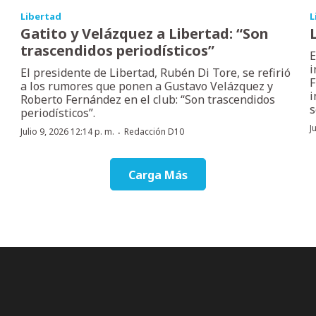
Libertad
L
Gatito y Velázquez a Libertad: “Son
trascendidos periodísticos”
E
i
El presidente de Libertad, Rubén Di Tore, se refirió
F
a los rumores que ponen a Gustavo Velázquez y
i
Roberto Fernández en el club: “Son trascendidos
s
periodísticos”.
J
·
Julio 9, 2026 12:14 p. m.
Redacción D10
Carga Más