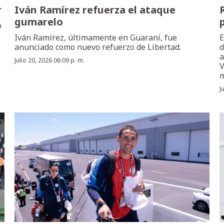
r
Iván Ramírez refuerza el ataque
gumarelo
ó
Iván Ramírez, últimamente en Guaraní, fue
E
anunciado como nuevo refuerzo de Libertad.
d
a
Julio 20, 2026 06:09 p. m.
V
m
J