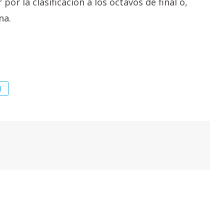
or la clasificación a los octavos de final o,
na.
l