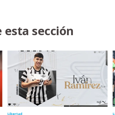
 esta sección
Libertad
L