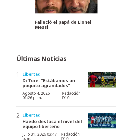
Falleció el papá de Lionel
Messi
Últimas Noticias
Libertad
Di Tore: “Estábamos un
poquito agrandados”
·
Agosto 4, 2026
Redacción
01:26 p. m.
D10
Libertad
Haedo destaca el nivel del
equipo liberteño
·
Julio 31, 2026 03:47
Redacción
p. m.
D10