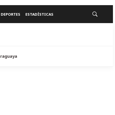
 DEPORTES
ESTADÍSTICAS
Mostrar
búsqueda
araguaya