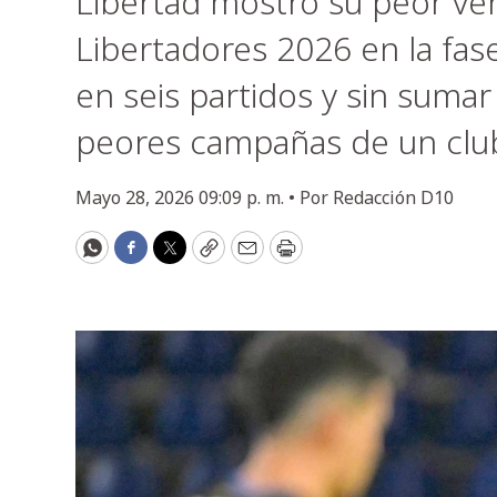
Libertad mostró su peor ve
Libertadores 2026 en la fas
en seis partidos y sin suma
peores campañas de un club
Mayo 28, 2026 09:09 p. m. •
Por
Redacción D10
WhatsApp
Facebook
Twitter
Copy
Email
Print