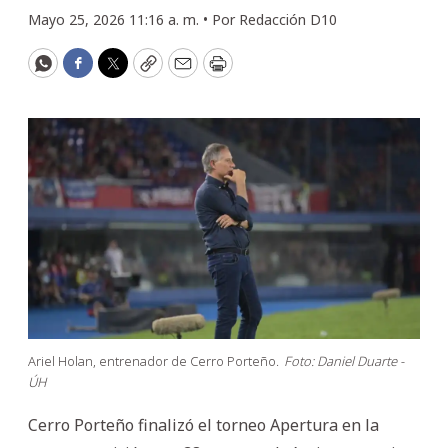
Mayo 25, 2026 11:16 a. m. •
Por
Redacción D10
WhatsApp
Facebook
Twitter
Copy
Email
Print
Ariel Holan, entrenador de Cerro Porteño.
Foto: Daniel Duarte -
ÚH
Cerro Porteño finalizó el torneo Apertura en la