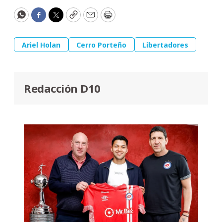
WhatsApp
Facebook
Twitter
Copy
Email
Print
Ariel Holan
Cerro Porteño
Libertadores
Redacción D10