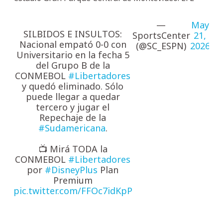
—
May
SILBIDOS E INSULTOS:
SportsCenter
21,
Nacional empató 0-0 con
(@SC_ESPN)
2026
Universitario en la fecha 5
del Grupo B de la
CONMEBOL
#Libertadores
y quedó eliminado. Sólo
puede llegar a quedar
tercero y jugar el
Repechaje de la
#Sudamericana
.
📺 Mirá TODA la
CONMEBOL
#Libertadores
por
#DisneyPlus
Plan
Premium
pic.twitter.com/FFOc7idKpP