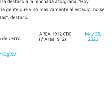
nsa destacó a la hinchada azulgrana. “Hoy
 la gente que vino masivamente al estadio, no se
tas”, destacó.
— AREA 1912 CDE
May 28,
a de Cerro
(@Area1912)
2026
Py1GgI9v