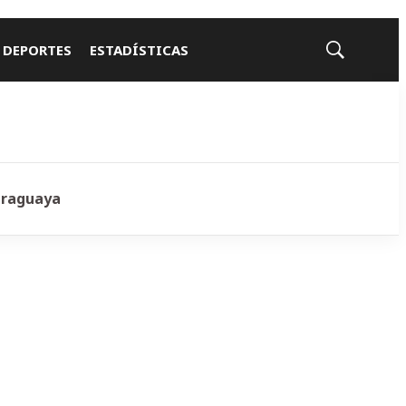
 DEPORTES
ESTADÍSTICAS
Mostrar
búsqueda
araguaya