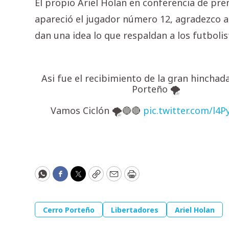
El propio Ariel Holan en conferencia de pre
apareció el jugador número 12, agradezco a
dan una idea lo que respaldan a los futbolis
Asi fue el recibimiento de la gran hinchad
Porteño 🌪
Vamos Ciclón 🌪🔵🔴
pic.twitter.com/l4
WhatsApp
Facebook
Twitter
Copy
Email
Print
Cerro Porteño
Libertadores
Ariel Holan