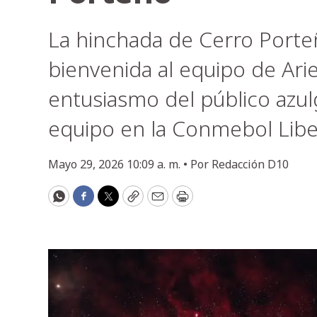
La hinchada de Cerro Porteñ
bienvenida al equipo de Ari
entusiasmo del público azu
equipo en la Conmebol Libe
Mayo 29, 2026 10:09 a. m. •
Por
Redacción D10
WhatsApp
Facebook
Twitter
Copy
Email
Print