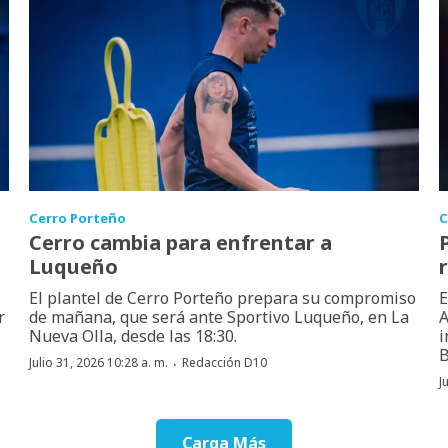
Cerro Porteño
C
Cerro cambia para enfrentar a
Luqueño
El plantel de Cerro Porteño prepara su compromiso
E
r
de mañana, que será ante Sportivo Luqueño, en La
A
Nueva Olla, desde las 18:30.
i
B
·
Julio 31, 2026 10:28 a. m.
Redacción D10
J
Carga Más