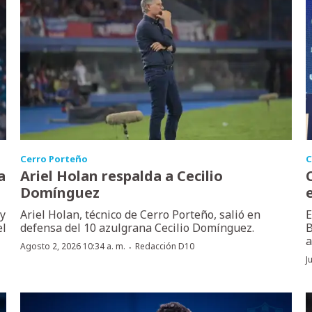
Cerro Porteño
C
a
Ariel Holan respalda a Cecilio
Domínguez
 y
Ariel Holan, técnico de Cerro Porteño, salió en
E
el
defensa del 10 azulgrana Cecilio Domínguez.
B
a
·
Agosto 2, 2026 10:34 a. m.
Redacción D10
J