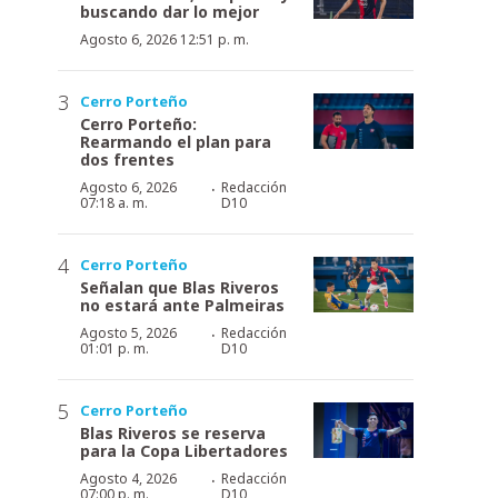
buscando dar lo mejor
Agosto 6, 2026 12:51 p. m.
Cerro Porteño
Cerro Porteño:
Rearmando el plan para
dos frentes
·
Agosto 6, 2026
Redacción
07:18 a. m.
D10
Cerro Porteño
Señalan que Blas Riveros
no estará ante Palmeiras
·
Agosto 5, 2026
Redacción
01:01 p. m.
D10
Cerro Porteño
Blas Riveros se reserva
para la Copa Libertadores
·
Agosto 4, 2026
Redacción
07:00 p. m.
D10