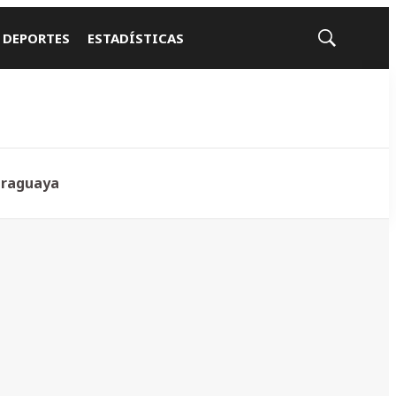
 DEPORTES
ESTADÍSTICAS
Mostrar
búsqueda
araguaya