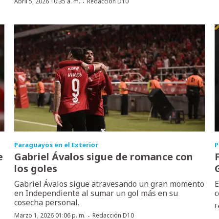
·
Abril 5, 2026 10:35 a. m.
Redacción D10
Paraguayos en el Exterior
P
e
Gabriel Ávalos sigue de romance con
los goles
Gabriel Ávalos sigue atravesando un gran momento
E
en Independiente al sumar un gol más en su
c
cosecha personal.
F
·
Marzo 1, 2026 01:06 p. m.
Redacción D10