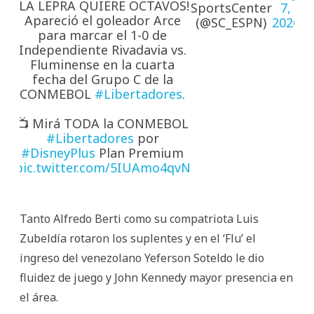
¡LA LEPRA QUIERE OCTAVOS!
SportsCenter
7,
Apareció el goleador Arce
(@SC_ESPN)
2026
para marcar el 1-0 de
Independiente Rivadavia vs.
Fluminense en la cuarta
fecha del Grupo C de la
CONMEBOL
#Libertadores
.
📺 Mirá TODA la CONMEBOL
#Libertadores
por
#DisneyPlus
Plan Premium
pic.twitter.com/5IUAmo4qvN
Tanto Alfredo Berti como su compatriota Luis
Zubeldía rotaron los suplentes y en el ‘Flu’ el
ingreso del venezolano Yeferson Soteldo le dio
fluidez de juego y John Kennedy mayor presencia en
el área.