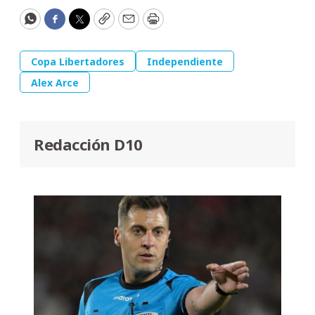
WhatsApp
Facebook
Twitter
Copy
Email
Print
Copa Libertadores
Independiente
Alex Arce
Redacción D10