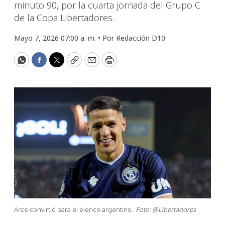
minuto 90, por la cuarta jornada del Grupo C
de la Copa Libertadores.
Mayo 7, 2026 07:00 a. m. •
Por
Redacción D10
WhatsApp
Facebook
Twitter
Copy
Email
Print
Arce convirtió para el elenco argentino.
Foto: @Libertadores