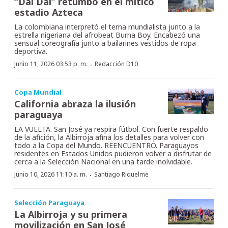
“Dai Dai” retumbó en el mítico
estadio Azteca
La colombiana interpretó el tema mundialista junto a la
estrella nigeriana del afrobeat Burna Boy. Encabezó una
sensual coreografía junto a bailarines vestidos de ropa
deportiva.
·
Junio 11, 2026 03:53 p. m.
Redacción D10
Copa Mundial
California abraza la ilusión
paraguaya
LA VUELTA. San José ya respira fútbol. Con fuerte respaldo
de la afición, la Albirroja afina los detalles para volver con
todo a la Copa del Mundo. REENCUENTRO. Paraguayos
residentes en Estados Unidos pudieron volver a disfrutar de
cerca a la Selección Nacional en una tarde inolvidable.
·
Junio 10, 2026 11:10 a. m.
Santiago Riquelme
Selección Paraguaya
La Albirroja y su primera
movilización en San José