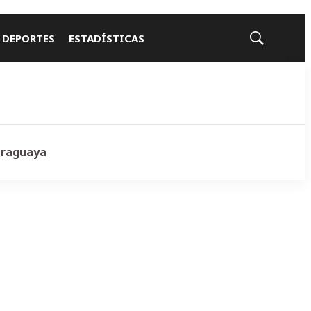
 DEPORTES
ESTADÍSTICAS
Mostrar
búsqueda
araguaya