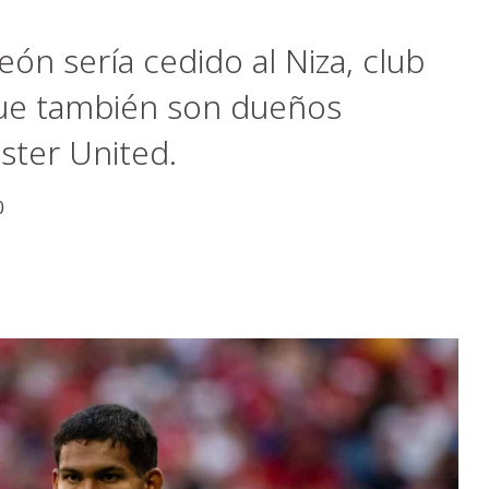
eón sería cedido al Niza, club
 que también son dueños
ster United.
0