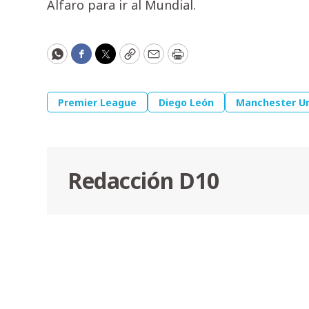
Alfaro para ir al Mundial.
WhatsApp
Facebook
Twitter
Copy
Email
Print
Premier League
Diego León
Manchester U
Redacción D10