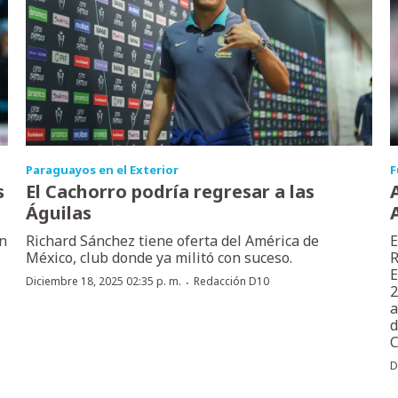
Paraguayos en el Exterior
F
s
El Cachorro podría regresar a las
Águilas
en
Richard Sánchez tiene oferta del América de
E
México, club donde ya militó con suceso.
R
E
·
Diciembre 18, 2025 02:35 p. m.
Redacción D10
2
a
d
C
D