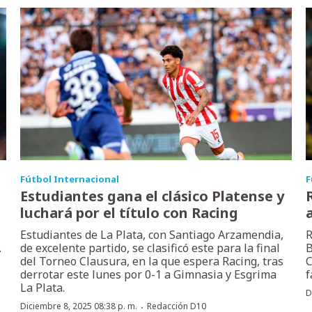
Fútbol Internacional
F
Estudiantes gana el clásico Platense y
luchará por el título con Racing
a
Estudiantes de La Plata, con Santiago Arzamendia,
R
.
de excelente partido, se clasificó este para la final
B
del Torneo Clausura, en la que espera Racing, tras
C
derrotar este lunes por 0-1 a Gimnasia y Esgrima
f
La Plata.
D
·
Diciembre 8, 2025 08:38 p. m.
Redacción D10