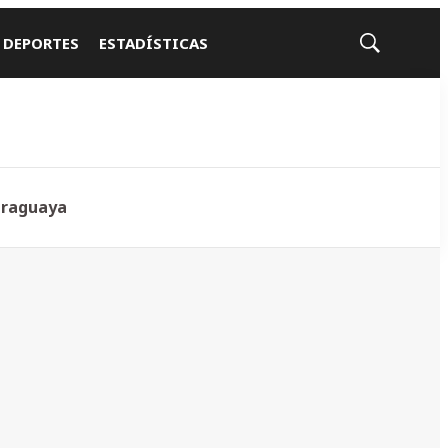
 DEPORTES
ESTADÍSTICAS
Mostrar
búsqueda
araguaya