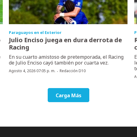
Paraguayos en el Exterior
P
o
Julio Enciso juega en dura derrota de
Racing
e
En su cuarto amistoso de pretemporada, el Racing
E
de Julio Enciso cayó también por cuarta vez.
l
t
·
Agosto 4, 2026 07:05 p. m.
Redacción D10
A
Carga Más