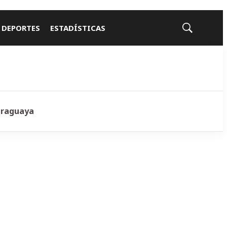
 DEPORTES
ESTADÍSTICAS
Mostrar
búsqueda
araguaya