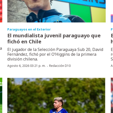
Paraguayos en el Exterior
P
El mundialista juvenil paraguayo que
fichó en Chile
sa
El jugador de la Selección Paraguaya Sub 20, David
E
Fernández, fichó por el O’Higgins de la primera
r
división chilena.
S
·
Agosto 6, 2026 03:21 p. m.
Redacción D10
A