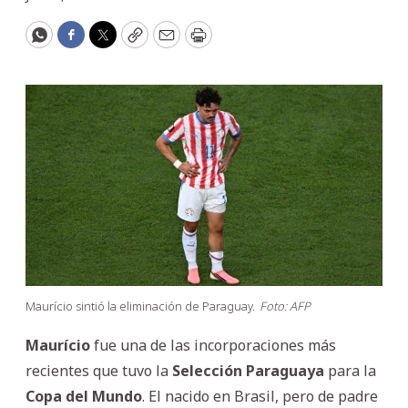
WhatsApp
Facebook
Twitter
Copy
Email
Print
Maurício sintió la eliminación de Paraguay.
Foto: AFP
Maurício
fue una de las incorporaciones más
recientes que tuvo la
Selección
Paraguaya
para la
Copa del Mundo
. El nacido en Brasil, pero de padre