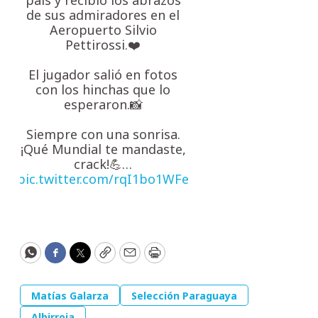
de sus admiradores en el
Aeropuerto Silvio
Pettirossi.❤️
El jugador salió en fotos
con los hinchas que lo
esperaron.📸
Siempre con una sonrisa.
¡Qué Mundial te mandaste,
crack!💪…
pic.twitter.com/rqI1bo1WFe
WhatsApp
Facebook
Twitter
Copy
Email
Print
Matías Galarza
Selección Paraguaya
Albirroja