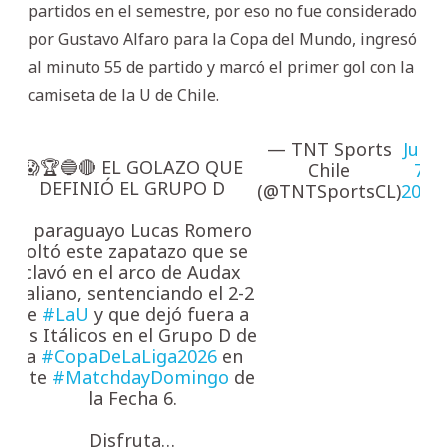
partidos en el semestre, por eso no fue considerado
por Gustavo Alfaro para la Copa del Mundo, ingresó
al minuto 55 de partido y marcó el primer gol con la
camiseta de la U de Chile.
— TNT Sports
June
😱🏆🔵🔴 EL GOLAZO QUE
Chile
7,
DEFINIÓ EL GRUPO D
(@TNTSportsCL)
2026
El paraguayo Lucas Romero
soltó este zapatazo que se
clavó en el arco de Audax
Italiano, sentenciando el 2-2
de
#LaU
y que dejó fuera a
Los Itálicos en el Grupo D de
la
#CopaDeLaLiga2026
en
este
#MatchdayDomingo
de
la Fecha 6.
Disfruta…