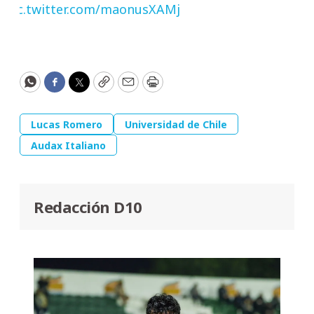
pic.twitter.com/maonusXAMj
WhatsApp
Facebook
Twitter
Copy
Email
Print
Lucas Romero
Universidad de Chile
Audax Italiano
Redacción D10