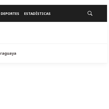
 DEPORTES
ESTADÍSTICAS
Mostrar
búsqueda
araguaya