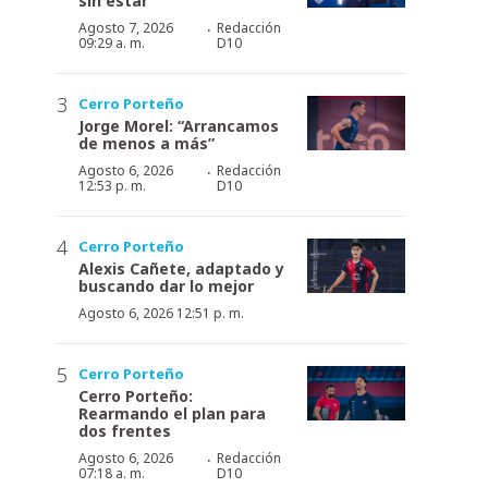
sin estar”
·
Agosto 7, 2026
Redacción
09:29 a. m.
D10
Cerro Porteño
Jorge Morel: “Arrancamos
de menos a más”
·
Agosto 6, 2026
Redacción
12:53 p. m.
D10
Cerro Porteño
Alexis Cañete, adaptado y
buscando dar lo mejor
Agosto 6, 2026 12:51 p. m.
Cerro Porteño
Cerro Porteño:
Rearmando el plan para
dos frentes
·
Agosto 6, 2026
Redacción
07:18 a. m.
D10