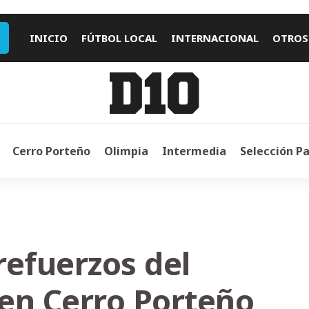
INICIO
FÚTBOL LOCAL
INTERNACIONAL
OTROS
Cerro Porteño
Olimpia
Intermedia
Selección P
 refuerzos del
en Cerro Porteño