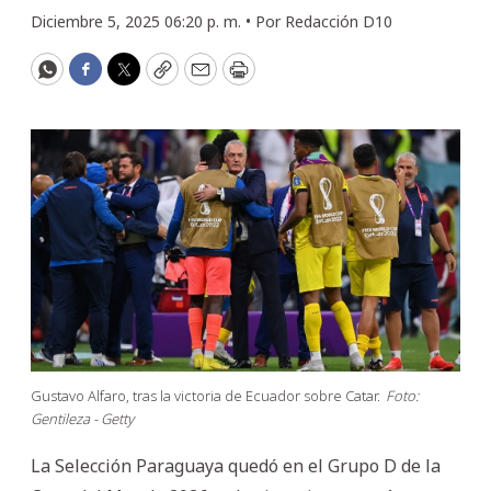
Diciembre 5, 2025 06:20 p. m. •
Por
Redacción D10
WhatsApp
Facebook
Twitter
Copy
Email
Print
Gustavo Alfaro, tras la victoria de Ecuador sobre Catar.
Foto:
Gentileza - Getty
La Selección Paraguaya quedó en el Grupo D de la