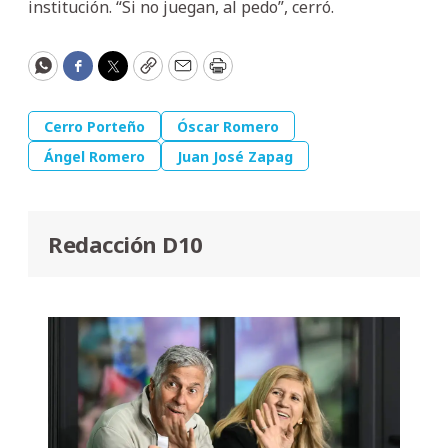
institución. “Si no juegan, al pedo”, cerró.
WhatsApp
Facebook
Twitter
Copy
Email
Print
Cerro Porteño
Óscar Romero
Ángel Romero
Juan José Zapag
Redacción D10