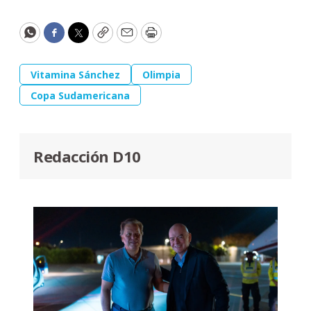
WhatsApp
Facebook
Twitter
Copy
Email
Print
Vitamina Sánchez
Olimpia
Copa Sudamericana
Redacción D10