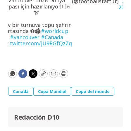
Vancouver 2026 Dünya
(@footballstattur)
2,
Kupası için hazırlanıyor🇨🇦
2026
🫎
Dev bir turnuva topu şehrin
ortasında ⚽️🏟️
#worldcup
#vancouver
#Canada
pic.twitter.com/jU9RGfQzZq
WhatsApp
Facebook
Twitter
Copy
Email
Print
Canadá
Copa Mundial
Copa del mundo
Redacción D10