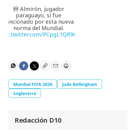
🆕 Almirón, jugador
paraguayo, sí fue
sancionado por esta nueva
norma del Mundial.
pic.twitter.com/PCpgL1QR9r
WhatsApp
Facebook
Twitter
Copy
Email
Print
Mundial FIFA 2026
Jude Bellingham
Inglaterra
Redacción D10