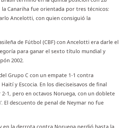
la Canariha fue orientada por tres técnicos:
Carlo Ancelotti, con quien consiguió la
sileña de Fútbol (CBF) con Ancelotti era darle el
egoría para ganar el sexto título mundial y
apón 2002.
 del Grupo C con un empate 1-1 contra
aití y Escocia. En los dieciseisavos de final
or 2-1, pero en octavos Noruega, con un doblete
xa’. El descuento de penal de Neymar no fue
 y en la derrota contra Noruega perdió hasta la