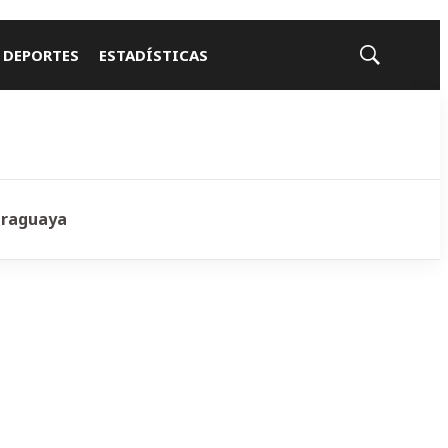
 DEPORTES
ESTADÍSTICAS
Mostrar
búsqueda
araguaya