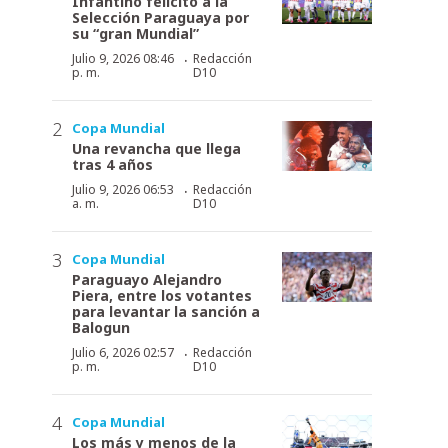
Infantino felicitó a la
Selección Paraguaya por
su “gran Mundial”
·
Julio 9, 2026 08:46
Redacción
p. m.
D10
Copa Mundial
Una revancha que llega
tras 4 años
·
Julio 9, 2026 06:53
Redacción
a. m.
D10
Copa Mundial
Paraguayo Alejandro
Piera, entre los votantes
para levantar la sanción a
Balogun
·
Julio 6, 2026 02:57
Redacción
p. m.
D10
Copa Mundial
Los más y menos de la