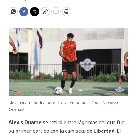
WhatsApp
Facebook
Twitter
Copy
Email
Print
Alexis Duarte podría perderse la temporada.
Foto: Gentileza -
Libertad
Alexis Duarte
se retiró entre lágrimas del que fue
su primer partido con la camiseta de
Libertad
. El