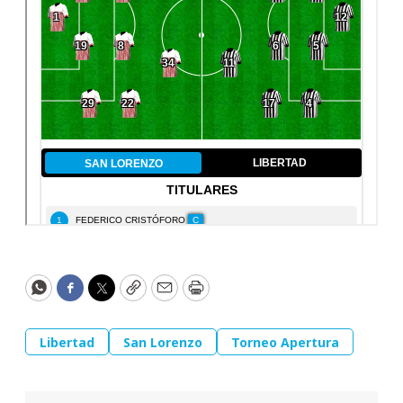
WhatsApp
Facebook
Twitter
Copy
Email
Print
Libertad
San Lorenzo
Torneo Apertura