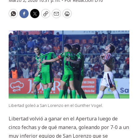
Marzo 2, 2026 10:31 p. m. •
Por
Redacción D10
WhatsApp
Facebook
Twitter
Copy
Email
Print
Libertad goleó a San Lorenzo en el Gunther Vogel.
Libertad volvió a ganar en el Apertura luego de
cinco fechas y de qué manera, goleando por 7-0 a un
muy inferior equipo de San Lorenzo que se