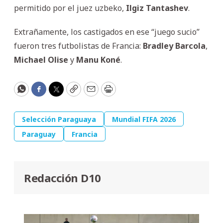
permitido por el juez uzbeko,
Ilgiz
Tantashev
.
Extrañamente, los castigados en ese “juego sucio”
fueron tres futbolistas de Francia:
Bradley
Barcola
,
Michael
Olise
y
Manu
Koné
.
WhatsApp
Facebook
Twitter
Copy
Email
Print
Selección Paraguaya
Mundial FIFA 2026
Paraguay
Francia
Redacción D10