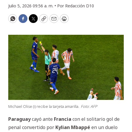
Julio 5, 2026 09:56 a. m. •
Por
Redacción D10
WhatsApp
Facebook
Twitter
Copy
Email
Print
Michael Olise (i) recibe la tarjeta amarilla.
Foto: AFP
Paraguay
cayó ante
Francia
con el solitario gol de
penal convertido por
Kylian
Mbappé
en un duelo