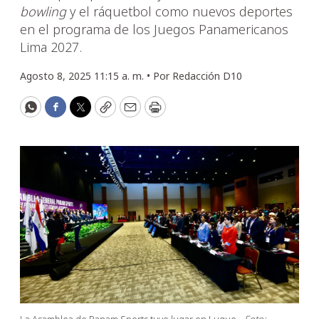
bowling
y el ráquetbol como nuevos deportes
en el programa de los Juegos Panamericanos
Lima 2027.
Agosto 8, 2025 11:15 a. m. •
Por
Redacción D10
WhatsApp
Facebook
Twitter
Copy
Email
Print
La Asamblea de Panam Sports tuvo lugar en Luque.
Foto: