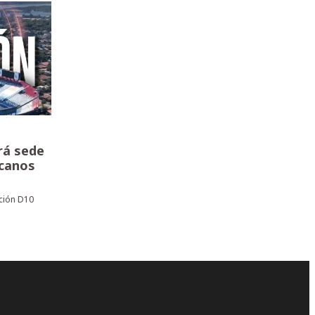
rá sede
icanos
ción D10