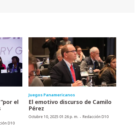
Juegos Panamericanos
“por el
El emotivo discurso de Camilo
s
Pérez
·
Octubre 10, 2025 01:26 p. m.
Redacción D10
ción D10