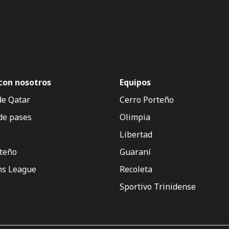
con nosotros
Equipos
de Qatar
Cerro Porteño
de pases
Olimpia
Libertad
rteño
Guaraní
s League
Recoleta
Sportivo Trinidense