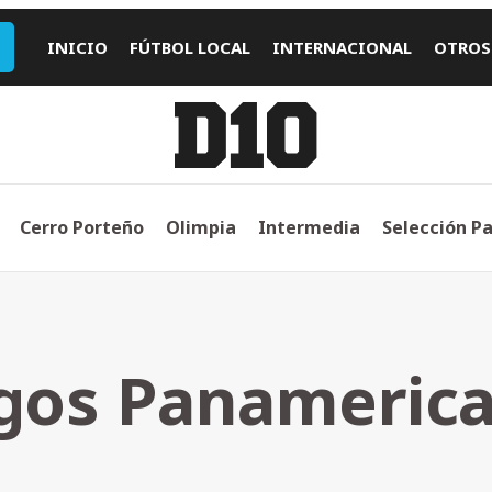
INICIO
FÚTBOL LOCAL
INTERNACIONAL
OTROS
Cerro Porteño
Olimpia
Intermedia
Selección P
gos Panameric