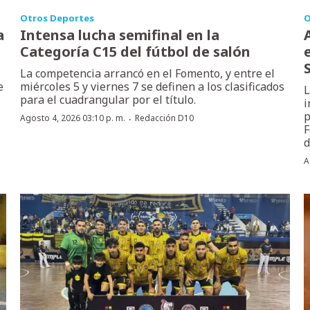
Otros Deportes
O
a
Intensa lucha semifinal en la
Categoría C15 del fútbol de salón
La competencia arrancó en el Fomento, y entre el
e
miércoles 5 y viernes 7 se definen a los clasificados
L
para el cuadrangular por el título.
i
p
·
Agosto 4, 2026 03:10 p. m.
Redacción D10
F
d
A