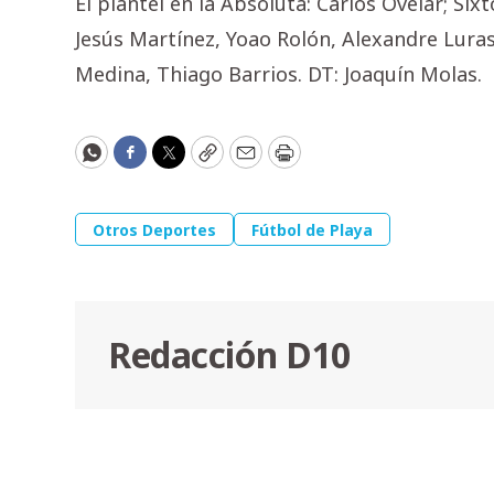
El plantel en la Absoluta: Carlos Ovelar; Six
Jesús Martínez, Yoao Rolón, Alexandre Luras
Medina, Thiago Barrios. DT: Joaquín Molas.
WhatsApp
Facebook
Twitter
Copy
Email
Print
Otros Deportes
Fútbol de Playa
Redacción D10