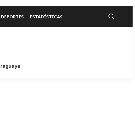
 DEPORTES
ESTADÍSTICAS
Mostrar
búsqueda
araguaya