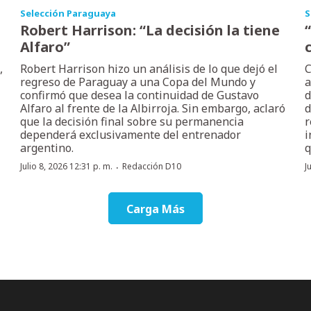
Selección Paraguaya
S
Robert Harrison: “La decisión la tiene
Alfaro”
,
Robert Harrison hizo un análisis de lo que dejó el
C
regreso de Paraguay a una Copa del Mundo y
a
confirmó que desea la continuidad de Gustavo
d
Alfaro al frente de la Albirroja. Sin embargo, aclaró
d
que la decisión final sobre su permanencia
r
dependerá exclusivamente del entrenador
i
argentino.
q
·
Julio 8, 2026 12:31 p. m.
Redacción D10
J
Carga Más