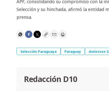
APF, consolidando su compromiso con la inno
Selección y su hinchada, afirmó la entidad
prensa.
WhatsApp
Facebook
Twitter
Copy
Email
Print
Selección Paraguaya
Paraguay
Amistoso I
Redacción D10