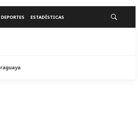
 DEPORTES
ESTADÍSTICAS
Mostrar
búsqueda
araguaya