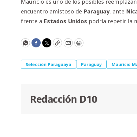
Maurício es uno de los posibles reemplaza
encuentro amistoso de
Paraguay
, ante
Nic
frente a
Estados
Unidos
podría repetir la 
WhatsApp
Facebook
Twitter
Copy
Email
Print
Selección Paraguaya
Paraguay
Maurício M
Redacción D10