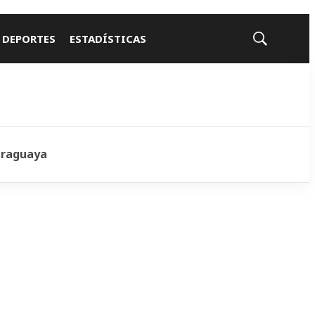
 DEPORTES
ESTADÍSTICAS
Mostrar
búsqueda
araguaya