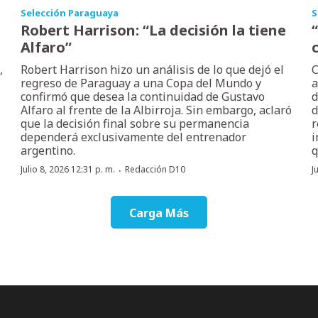
Selección Paraguaya
S
Robert Harrison: “La decisión la tiene
Alfaro”
,
Robert Harrison hizo un análisis de lo que dejó el
C
regreso de Paraguay a una Copa del Mundo y
a
confirmó que desea la continuidad de Gustavo
d
Alfaro al frente de la Albirroja. Sin embargo, aclaró
d
que la decisión final sobre su permanencia
r
dependerá exclusivamente del entrenador
i
argentino.
q
·
Julio 8, 2026 12:31 p. m.
Redacción D10
J
Carga Más