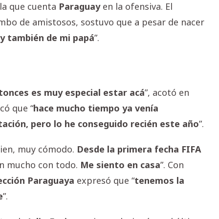
 la que cuenta
Paraguay
en la ofensiva. El
combo de amistosos, sostuvo que a pesar de nacer
 y también de mi papá
”.
tonces es muy especial estar acá
”, acotó en
có que “
hace mucho tiempo ya venía
ación, pero lo he conseguido recién este año
”.
 bien, muy cómodo.
Desde la primera fecha FIFA
an mucho con todo.
Me siento en casa
”. Con
ección
Paraguaya
expresó que “
tenemos la
e
”.