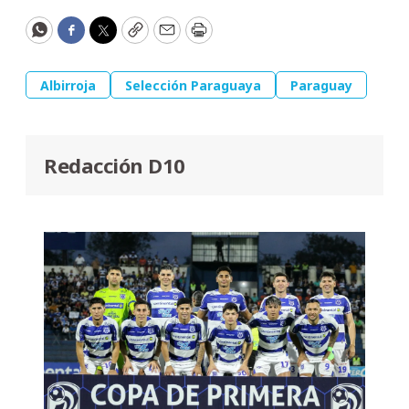
WhatsApp
Facebook
Twitter
Copy
Email
Print
Albirroja
Selección Paraguaya
Paraguay
Redacción D10