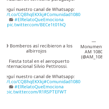
 Seguí nuestro canal de Whatsapp:
ps://t.co/CQBhqEKXkj
#Comunidad1080
📻
#ElRelatoQueEmociona
pic.twitter.com/BECe1t01hQ
—
⚪🔴 Bomberos así recibieron a los
Monumental
albirrojos
AM 1080
(@AM_1080)
🔸 Fiesta total en el aeropuerto
internacional Silvio Pettirossi.
 Seguí nuestro canal de Whatsapp:
ps://t.co/CQBhqEKXkj
#Comunidad1080
📻
#ElRelatoQueEmociona
pic.twitter.com/R1RSPTEFWT