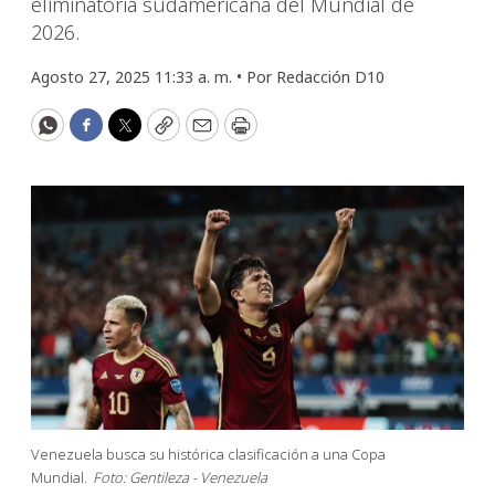
eliminatoria sudamericana del Mundial de
2026.
Agosto 27, 2025 11:33 a. m. •
Por
Redacción D10
WhatsApp
Facebook
Twitter
Copy
Email
Print
Venezuela busca su histórica clasificación a una Copa
Mundial.
Foto: Gentileza - Venezuela