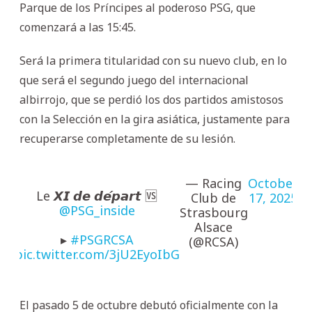
Parque de los Príncipes al poderoso PSG, que
comenzará a las 15:45.
Será la primera titularidad con su nuevo club, en lo
que será el segundo juego del internacional
albirrojo, que se perdió los dos partidos amistosos
con la Selección en la gira asiática, justamente para
recuperarse completamente de su lesión.
— Racing
October
Le 𝙓𝙄 𝙙𝙚 𝙙𝙚́𝙥𝙖𝙧𝙩 🆚
Club de
17, 2025
@PSG_inside
Strasbourg
Alsace
▸
#PSGRCSA
(@RCSA)
pic.twitter.com/3jU2EyoIbG
El pasado 5 de octubre debutó oficialmente con la