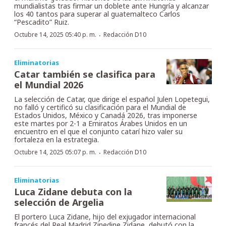
mundialistas tras firmar un doblete ante Hungría y alcanzar
los 40 tantos para superar al guatemalteco Carlos
“Pescadito” Ruiz.
·
Octubre 14, 2025 05:40 p. m.
Redacción D10
Eliminatorias
Catar también se clasifica para
el Mundial 2026
La selección de Catar, que dirige el español Julen Lopetegui,
no falló y certificó su clasificación para el Mundial de
Estados Unidos, México y Canadá 2026, tras imponerse
este martes por 2-1 a Emiratos Árabes Unidos en un
encuentro en el que el conjunto catarí hizo valer su
fortaleza en la estrategia.
·
Octubre 14, 2025 05:07 p. m.
Redacción D10
Eliminatorias
Luca Zidane debuta con la
selección de Argelia
El portero Luca Zidane, hijo del exjugador internacional
francés del Real Madrid Zinedine Zidane, debutó con la