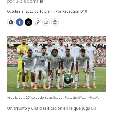
por 0-3 a Somalia.
Octubre 9, 2025 03:16 p. m. •
Por
Redacción D10
WhatsApp
Facebook
Twitter
Copy
Email
Print
Argelia es la 20ª selección clasificada.
Foto: Gentileza - Argelia
Un triunfo y una clasificación en la que jugó un