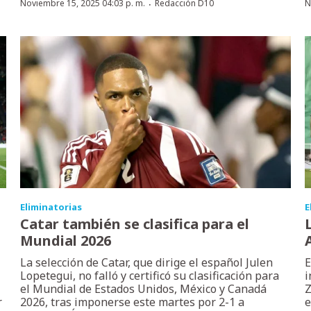
·
Noviembre 15, 2025 04:03 p. m.
Redacción D10
N
Eliminatorias
E
Catar también se clasifica para el
Mundial 2026
La selección de Catar, que dirige el español Julen
E
Lopetegui, no falló y certificó su clasificación para
i
el Mundial de Estados Unidos, México y Canadá
Z
r
2026, tras imponerse este martes por 2-1 a
e