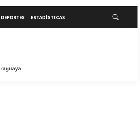
 DEPORTES
ESTADÍSTICAS
Mostrar
búsqueda
araguaya