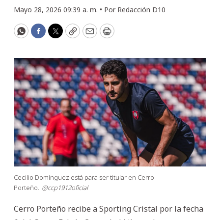
Mayo 28, 2026 09:39 a. m. •
Por
Redacción D10
WhatsApp
Facebook
Twitter
Copy
Email
Print
Cecilio Domínguez está para ser titular en Cerro
Porteño.
@ccp1912oficial
Cerro Porteño recibe a Sporting Cristal por la fecha