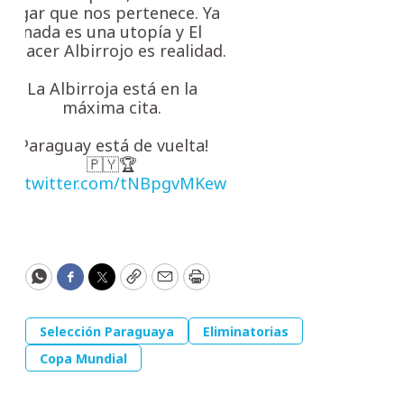
lugar que nos pertenece. Ya
nada es una utopía y El
Renacer Albirrojo es realidad.
La Albirroja está en la
máxima cita.
¡Paraguay está de vuelta!
🇵🇾🏆
pic.twitter.com/tNBpgvMKew
WhatsApp
Facebook
Twitter
Copy
Email
Print
Selección Paraguaya
Eliminatorias
Copa Mundial