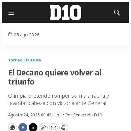
Menú
Mostrar
búsqued
05 ago 2026
Torneo Clausura
El Decano quiere volver al
triunfo
Olimpia pretende romper su mala racha y
levantar cabeza con victoria ante General.
Agosto 24, 2025 08:42 a. m. •
Por
Redacción D10
WhatsApp
Facebook
Twitter
Copy
Email
Print