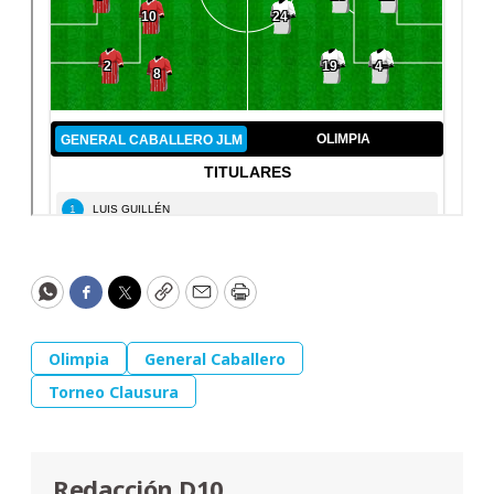
WhatsApp
Facebook
Twitter
Copy
Email
Print
Olimpia
General Caballero
Torneo Clausura
Redacción D10