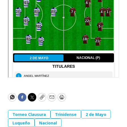
WhatsApp
Facebook
Twitter
Copy
Email
Print
Torneo Clausura
Trinidense
2 de Mayo
Luqueño
Nacional