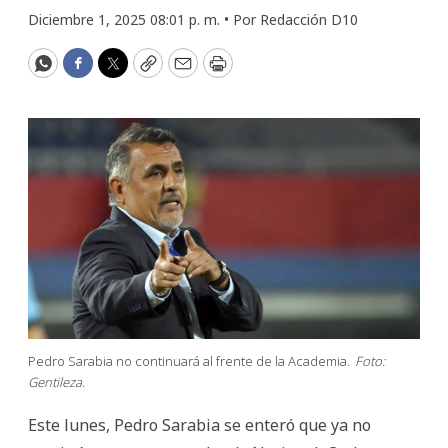
Diciembre 1, 2025 08:01 p. m. •
Por
Redacción D10
WhatsApp
Facebook
Twitter
Copy
Email
Print
Pedro Sarabia no continuará al frente de la Academia.
Foto:
Gentileza.
Este lunes, Pedro Sarabia se enteró que ya no