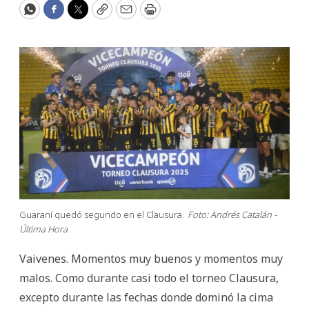
WhatsApp
Facebook
Twitter
Copy
Email
Print
Guaraní quedó segundo en el Clausura.
Foto: Andrés Catalán -
Última Hora
Vaivenes. Momentos muy buenos y momentos muy
malos. Como durante casi todo el torneo Clausura,
excepto durante las fechas donde dominó la cima