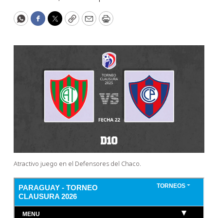
WhatsApp
Facebook
Twitter
Copy
Email
Print
Atractivo juego en el Defensores del Chaco.