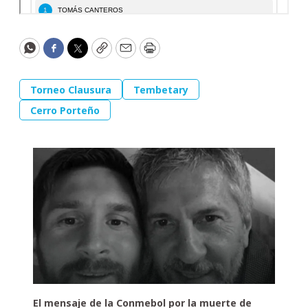
WhatsApp
Facebook
Twitter
Copy
Email
Print
Torneo Clausura
Tembetary
Cerro Porteño
El mensaje de la Conmebol por la muerte de